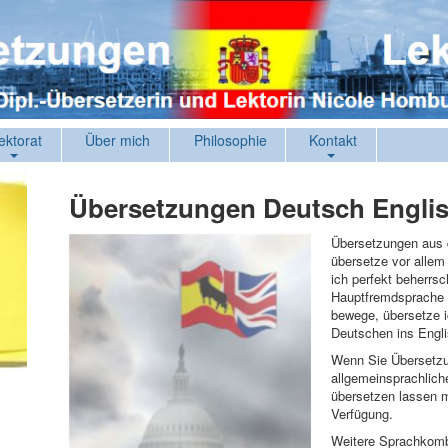
ektorat
Über mich
Philosophie
Kontakt
Übersetzungen Deutsch Engli
Übersetzungen aus 
übersetze vor allem
ich perfekt beherrs
Hauptfremdsprache i
bewege, übersetze i
Deutschen ins Engl
Wenn Sie Übersetzu
allgemeinsprachlic
übersetzen lassen m
Verfügung.
Weitere Sprachkomb