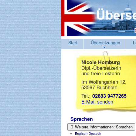
Start
Übersetzungen
L
Nicole Homburg
Dipl.-Übersetzerin
und freie Lektorin
Im Wolfengarten 12,
53567 Buchholz
Tel.:
02683 9477265
E-Mail senden
Sprachen
Weitere Informationen: Sprachen
Englisch-Deutsch